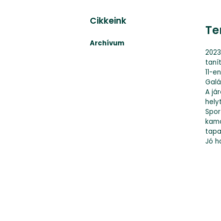
Cikkeink
Te
Archívum
2023
taní
11-e
Galá
A já
hely
Spor
kama
tapa
Jó h