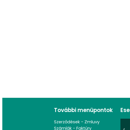
További menüpontok
Es
Szerződések - Zmluvy
Számlák - Faktúry
<