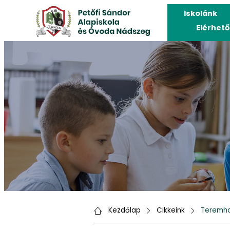
Iskolánk
Elérhet
Kezdőlap
Cikkeink
Teremhok