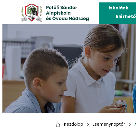
Iskolánk
Elérhet
Kezdőlap
Eseménynaptár
A 