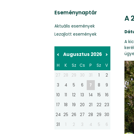
Eseménynaptár
A 2
Aktuális események
Dát
Lezajlott események
A ki
keré
ügye
<
Augusztus 2026
>
H
K
Sz
Cs
P
Sz
V
27
28
29
30
31
1
2
3
4
5
6
7
8
9
10
11
12
13
14
15
16
17
18
19
20
21
22
23
24
25
26
27
28
29
30
31
1
2
3
4
5
6