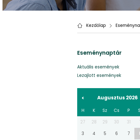
Kezdőlap
Eseményna
Eseménynaptár
Aktuális események
Lezajlott események
<
Augusztus 2026
H
K
Sz
Cs
P
27
28
29
30
31
3
4
5
6
7