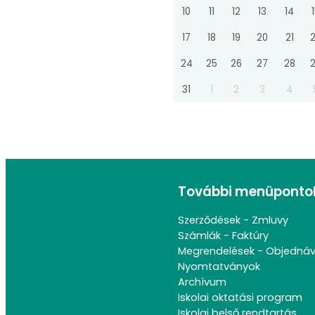
10
11
12
13
14
17
18
19
20
21
24
25
26
27
28
31
1
2
3
4
További menüponto
Szerződések - Zmluvy
Számlák - Faktúry
Megrendelések - Objedná
Nyomtatványok
Archívum
Iskolai oktatási program
Iskolai belső rendtartás