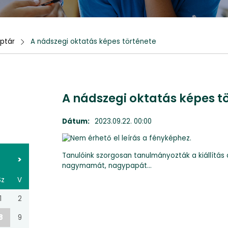
ptár
A nádszegi oktatás képes története
A nádszegi oktatás képes t
Dátum:
2023.09.22. 00:00
Tanulóink szorgosan tanulmányozták a kiállítás
>
nagymamát, nagypapát…
Sz
V
1
2
8
9