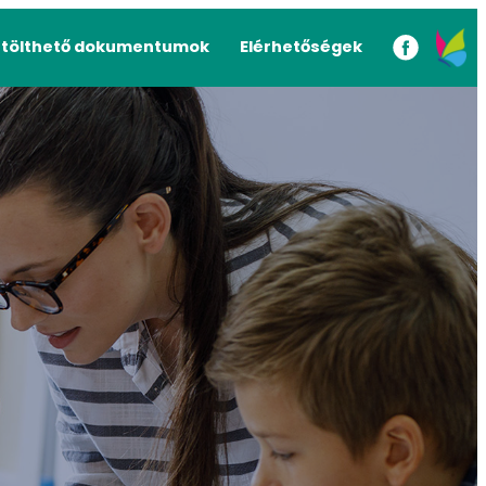
etölthető dokumentumok
Elérhetőségek