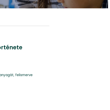
örténete
 anyagát, felismerve