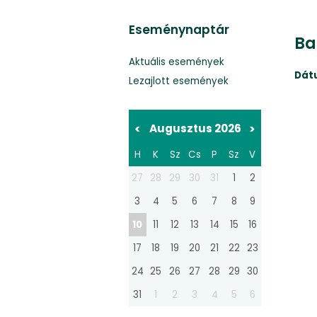
Eseménynaptár
Ba
Aktuális események
Dát
Lezajlott események
<
Augusztus 2026
>
H
K
Sz
Cs
P
Sz
V
27
28
29
30
31
1
2
3
4
5
6
7
8
9
10
11
12
13
14
15
16
17
18
19
20
21
22
23
24
25
26
27
28
29
30
31
1
2
3
4
5
6