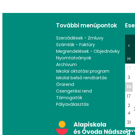
További menüpontok
Es
Szerződések - Zmluvy
Számlák - Faktúry
<
Megrendelések - Objednávky
Nyomtatványok
H
Archívum
27
Iskolai oktatási program
3
Iskolai belső rendtartás
Órarend
10
Csengetési rend
17
Támogatók
Pályaválasztás
2
4
31
Tov