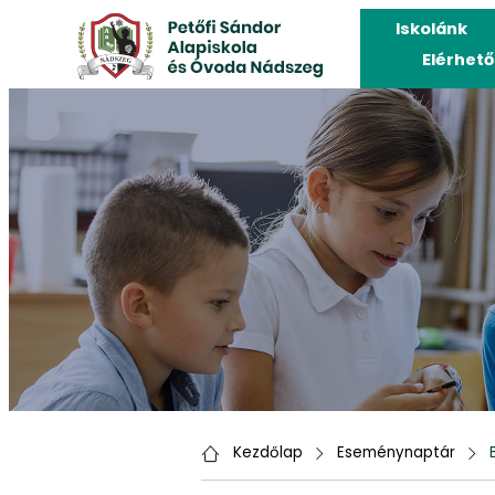
Iskolánk
Elérhet
Kezdőlap
Eseménynaptár
Ba