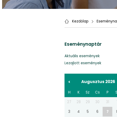
Kezdőlap
Eseményna
Eseménynaptár
Aktuális események
Lezajlott események
<
Augusztus 2026
H
K
Sz
Cs
P
27
28
29
30
31
3
4
5
6
7