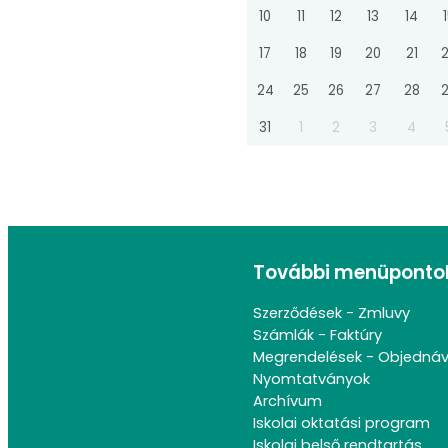
10
11
12
13
14
17
18
19
20
21
24
25
26
27
28
31
1
2
3
4
További menüponto
Szerződések - Zmluvy
Számlák - Faktúry
Megrendelések - Objedná
Nyomtatványok
Archívum
Iskolai oktatási program
Iskolai belső rendtartás