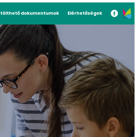
etölthető dokumentumok
Elérhetőségek