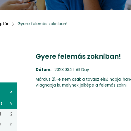
ptár
Gyere felemás zokniban!
Gyere felemás zokniban!
Dátum:
2023.03.21. All Day
Március 21.-e nem csak a tavasz első napja, h
világnapja is, melynek jelképe a felemás zokni.
>
Sz
V
1
2
8
9