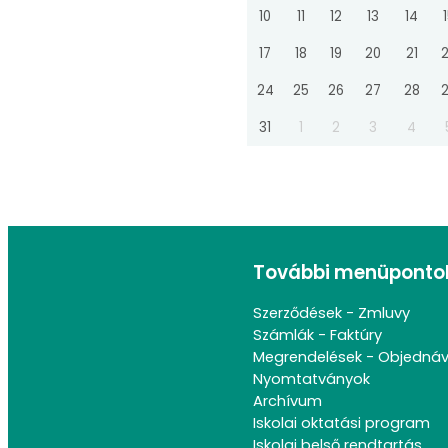
10
11
12
13
14
17
18
19
20
21
24
25
26
27
28
31
1
2
3
4
További menüponto
Szerződések - Zmluvy
Számlák - Faktúry
Megrendelések - Objedná
Nyomtatványok
Archívum
Iskolai oktatási program
Iskolai belső rendtartás