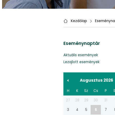
Kezdőlap
Eseményna
Eseménynaptár
Aktuális események
Lezajlott események
<
Augusztus 2026
H
K
Sz
Cs
P
27
28
29
30
31
3
4
5
6
7