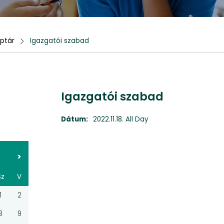
ptár
Igazgatói szabad
Igazgatói szabad
Dátum:
2022.11.18. All Day
>
Sz
V
1
2
8
9