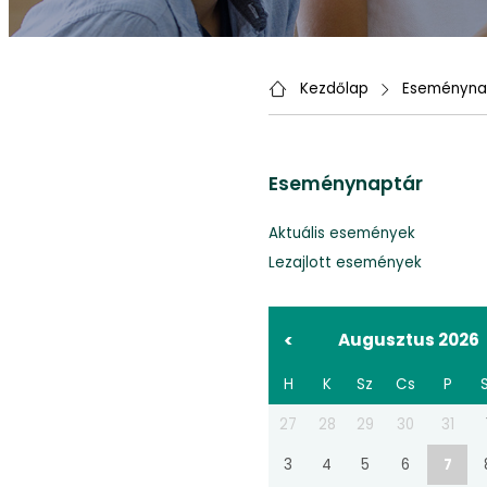
Kezdőlap
Eseményna
Eseménynaptár
Aktuális események
Lezajlott események
<
Augusztus 2026
H
K
Sz
Cs
P
27
28
29
30
31
3
4
5
6
7