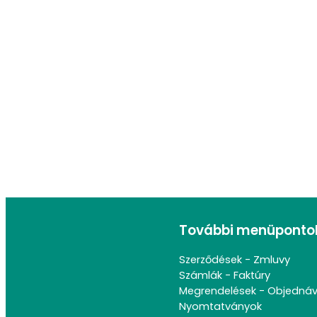
További menüponto
Szerződések - Zmluvy
Számlák - Faktúry
Megrendelések - Objedná
Nyomtatványok