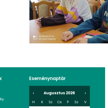
k
Eseménynaptár
Augusztus 2026
<
>
vky
H
K
Sz
Cs
P
Sz
V