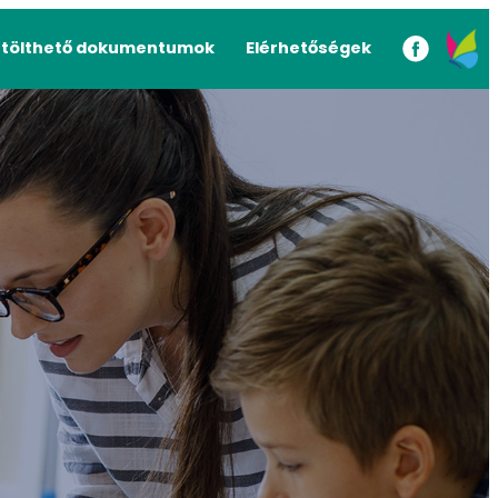
etölthető dokumentumok
Elérhetőségek