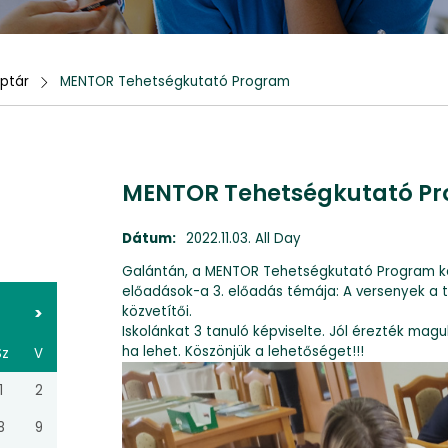
ptár
MENTOR Tehetségkutató Program
MENTOR Tehetségkutató P
Dátum:
2022.11.03. All Day
Galántán, a MENTOR Tehetségkutató Program ker
előadások-a 3. előadás témája: A versenyek a
>
közvetítői.
Iskolánkat 3 tanuló képviselte. Jól érezték magu
ha lehet. Köszönjük a lehetőséget!!!
Sz
V
1
2
8
9