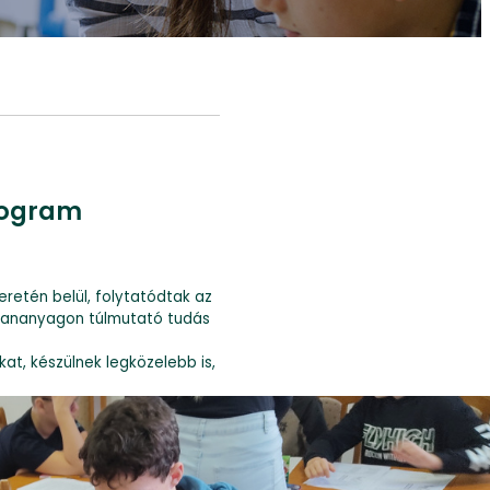
rogram
etén belül, folytatódtak az
 tananyagon túlmutató tudás
kat, készülnek legközelebb is,