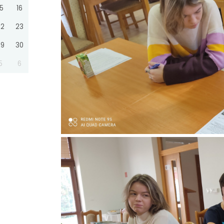
15
16
22
23
29
30
5
6