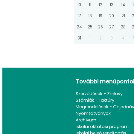
10
11
12
13
14
17
18
19
20
21
24
25
26
27
28
31
1
2
3
4
További menüponto
Szerződések - Zmluvy
Számlák - Faktúry
Megrendelések - Objedná
Nyomtatványok
Archívum
Iskolai oktatási program
Iskolai belső rendtartás