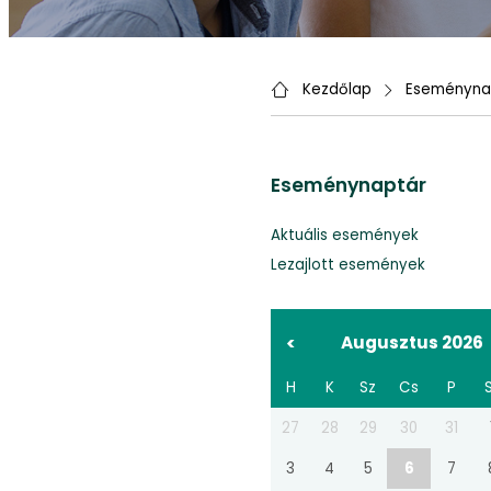
Kezdőlap
Eseményna
Eseménynaptár
Aktuális események
Lezajlott események
<
Augusztus 2026
H
K
Sz
Cs
P
27
28
29
30
31
3
4
5
6
7