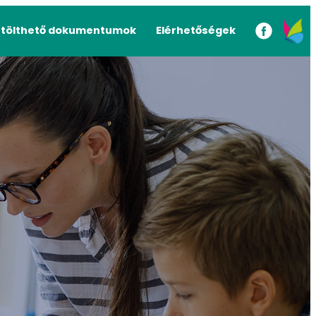
etölthető dokumentumok
Elérhetőségek