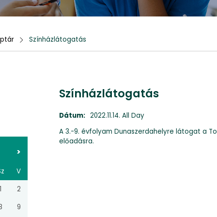
ptár
Színházlátogatás
Színházlátogatás
Dátum:
2022.11.14. All Day
A 3.-9. évfolyam Dunaszerdahelyre látogat a To
előadásra.
>
Sz
V
1
2
8
9