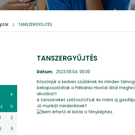
ptár
TANSZERGYŰJTÉS
TANSZERGYŰJTÉS
Dátum:
2023.09.04. 00:00
Köszönjük a kedves szülőknek és minden támog
bekapcsolódtak a Plébánia Hivatal által meghir
>
akcióba!!!
A tanszereket szétosztottuk és máris új gazdáju
Jó munkát mindenkinek!!
Sz
V
1
2
8
9