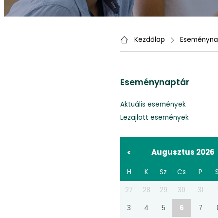
Kezdőlap
Eseményna
Eseménynaptár
Aktuális események
Lezajlott események
<
Augusztus 2026
H
K
Sz
Cs
P
27
28
29
30
31
3
4
5
6
7