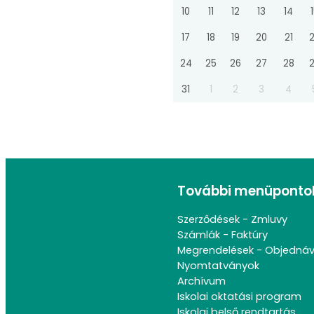
10
11
12
13
14
17
18
19
20
21
24
25
26
27
28
31
1
2
3
4
További menüponto
Szerződések - Zmluvy
Számlák - Faktúry
Megrendelések - Objedná
Nyomtatványok
Archívum
Iskolai oktatási program
Iskolai belső rendtartás