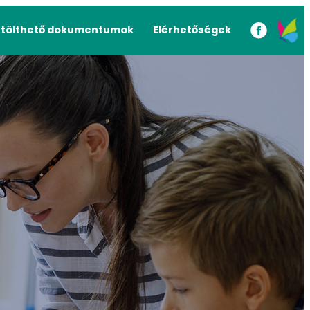
etölthető dokumentumok
Elérhetőségek