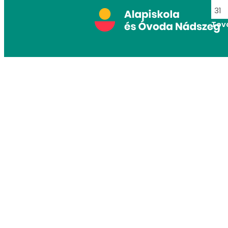
31
Tov