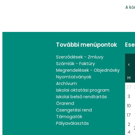
A kö
További menüpontok
Es
Szerződések - Zmluvy
Számlák - Faktúry
<
Megrendelések - Objednávky
Nyomtatványok
H
Archívum
27
Iskolai oktatási program
3
Iskolai belső rendtartás
Órarend
10
Csengetési rend
17
Támogatók
Pályaválasztás
2
4