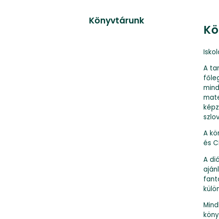
Könyvtárunk
Kö
Isko
A ta
főle
mind
mate
képz
szlo
A kö
és C
A di
aján
fant
külö
Mind
köny