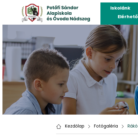
Iskolánk
Elérhet
Kezdőlap
Fotógaléria
Rákócz