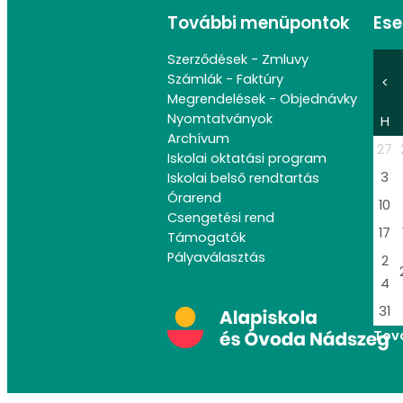
További menüpontok
Es
Szerződések - Zmluvy
Számlák - Faktúry
<
Megrendelések - Objednávky
Nyomtatványok
H
Archívum
27
Iskolai oktatási program
3
Iskolai belső rendtartás
Órarend
10
Csengetési rend
17
Támogatók
Pályaválasztás
2
4
31
Tov