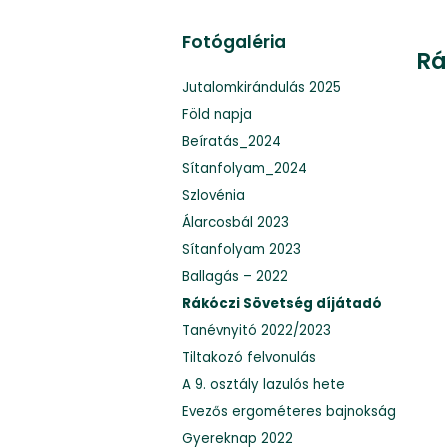
Fotógaléria
Rá
Jutalomkirándulás 2025
Föld napja
Beíratás_2024
Sítanfolyam_2024
Szlovénia
Álarcosbál 2023
Sítanfolyam 2023
Ballagás – 2022
Rákóczi Sövetség díjátadó
Tanévnyitó 2022/2023
Tiltakozó felvonulás
A 9. osztály lazulós hete
Evezős ergométeres bajnokság
Gyereknap 2022