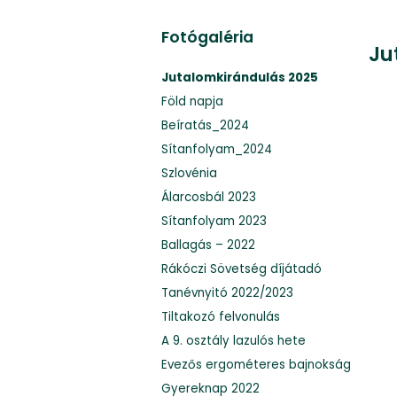
Fotógaléria
Ju
Jutalomkirándulás 2025
Föld napja
Beíratás_2024
Sítanfolyam_2024
Szlovénia
Álarcosbál 2023
Sítanfolyam 2023
Ballagás – 2022
Rákóczi Sövetség díjátadó
Tanévnyitó 2022/2023
Tiltakozó felvonulás
A 9. osztály lazulós hete
Evezős ergométeres bajnokság
Gyereknap 2022